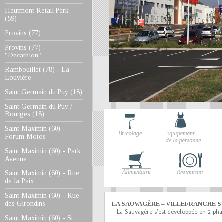
Hautmont Retail Park
(59)
Provins (77)
Provins (77) -
"Decathlon"
Rambouillet (78) - La
Louvière
Saint Germain du Puy (18)
Saint Germain du Puy /
Bourges (18)
Saint Maximin (60) -
Forum Motos
Saint Maximin (60) - Park
Avenue
Saint Maximin (60) - Rue
de la Paix
Saint Maximin (60) - Rue
LA SAUVAGÈRE – VILLEFRANCHE 
des Girondins
La Sauvagère s’est développée en 2 pha
Saint Maximin (60) - St