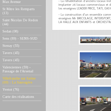
- La réhabilitation d’anciens locaux in
Max Avenue
implanter 26 locaux commerciaux et d’
les enseignes LEADER PRICE, TATI, E
St Mitre les Remparts
(13)
- La construction d’un ensemble comme
enseignes Mr BRICOLAGE, INTERSPOR
Saint Nicolas De Redon
LA HALLE AUX ENFANTS et ORCHESTR
(44)
Sedan (08)
Sens (89) - SENS-SUD
Stenay (55)
Tavers (45)
Tavers (45)
Valenciennes (59) -
Passage de l'Arsenal
Villefranche sur Saône
(69) - La Sauvagère
Yvetot (76)
Carte des réalisations